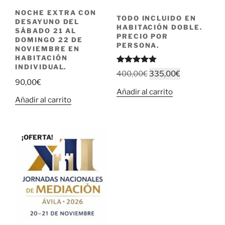
NOCHE EXTRA CON
TODO INCLUIDO EN
DESAYUNO DEL
HABITACIÓN DOBLE.
SÁBADO 21 AL
PRECIO POR
DOMINGO 22 DE
PERSONA.
NOVIEMBRE EN
HABITACIÓN
INDIVIDUAL.
Valorado
El
El
400,00
€
335,00
€
con
5.00
90,00
€
precio
precio
de 5
Añadir al carrito
original
actual
Añadir al carrito
era:
es:
400,00€.
335,00€.
¡OFERTA!