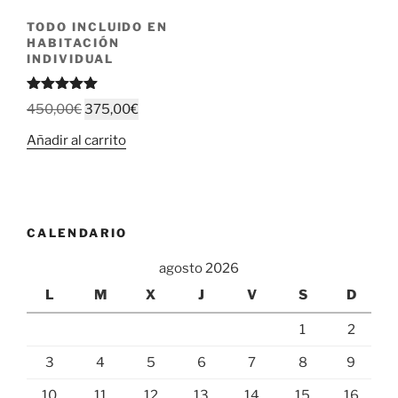
TODO INCLUIDO EN
HABITACIÓN
INDIVIDUAL
Valorado
El
El
450,00
€
375,00
€
con
5.00
precio
precio
de 5
Añadir al carrito
original
actual
era:
es:
450,00€.
375,00€.
CALENDARIO
agosto 2026
L
M
X
J
V
S
D
1
2
3
4
5
6
7
8
9
10
11
12
13
14
15
16