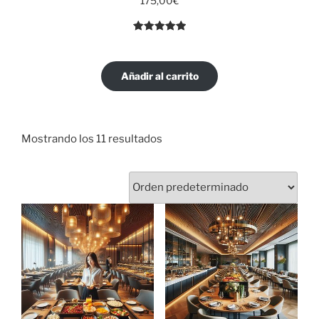
175,00
€
Valorado
3
con
5.00
de
5 en base
Añadir al carrito
a
valoracione
s de
clientes
Mostrando los 11 resultados