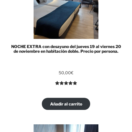
NOCHE EXTRA con desayuno del jueves 19 al viernes 20
de noviembre en habitación doble. Precio por persona.
50,00
€
Valorado
1
con
5.00
de
5 en base
Añadir al carrito
a
valoración
de un
cliente