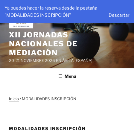
Saltar
Ya puedes hacer la reserva desde la pestaña
al
"MODALIDADES INSCRIPCIÓN"
Descartar
contenido
XII JORNADAS
NACIONALES DE
MEDIACIÓN
20-21 NOVIEMBRE 2026 EN ÁVILA (ESPAÑA)
Menú
Inicio
/ MODALIDADES INSCRIPCIÓN
MODALIDADES INSCRIPCIÓN