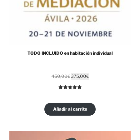
TODO INCLUIDO en habitación individual
El
El
450,00
€
375,00
€
precio
precio
original
actual
Valorado
1
era:
es:
con
5.00
de
450,00€.
375,00€.
5 en base
Añadir al carrito
a
valoración
de un
cliente